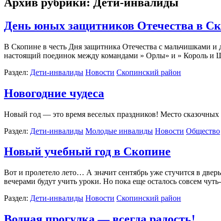
Архив рубрики:
Дети-инвалиды
День юных защитников Отечества в С
В Скопине в честь Дня защитника Отечества с мальчишками и 
настоящий поединок между командами » Орлы» и » Король и Шу
Раздел:
Дети-инвалиды
Новости
Скопинcкий район
Новогодние чудеса
Новый год — это время веселых праздников! Место сказочных
Раздел:
Дети-инвалиды
Молодые инвалиды
Новости
Общество
Новый учебный год в Скопине
Вот и пролетело лето… А значит сентябрь уже стучится в двер
вечерами будут учить уроки. Но пока еще осталось совсем чуть
Раздел:
Дети-инвалиды
Новости
Скопинcкий район
Водная прогулка — всегда радость!