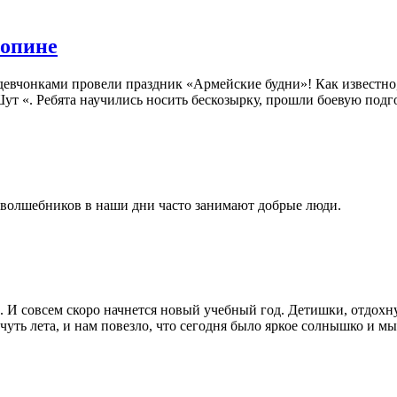
копине
девчонками провели праздник «Армейские будни»! Как известно,
т «. Ребята научились носить бескозырку, прошли боевую подго
 волшебников в наши дни часто занимают добрые люди.
ь. И совсем скоро начнется новый учебный год. Детишки, отдох
-чуть лета, и нам повезло, что сегодня было яркое солнышко и 