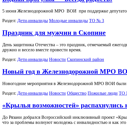
5 июня Железнодорожной МРО ВОИ при поддержке депутатов Г
Раздел:
Дети-инвалиды
Молодые инвалиды
ТО № 3
Праздник для мужчин в Скопине
День защитника Отечества – это праздник, отмечаемый ежегод
дружно и весело вместе провести время.
Раздел:
Дети-инвалиды
Новости
Скопинcкий район
Новый год в Железнодорожной МРО В
Новогодние мероприятия в Железнодорожной МРО ВОИ были 
Раздел:
Дети-инвалиды
Новости
Общество
Пожилые люди
ТО 
«Крылья возможностей» распахнулись 
До Рязани добрался Всероссийский инклюзивный проект «Крыл
что за проблемы волнуют молодежь с инвалидностью и как это