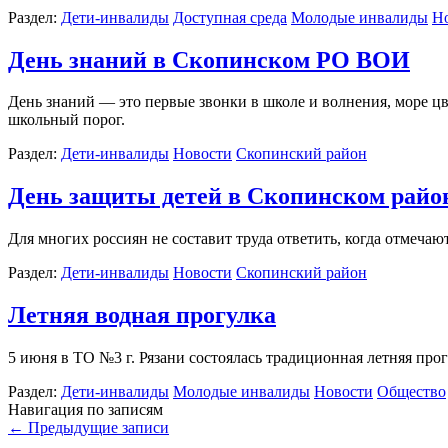
Раздел:
Дети-инвалиды
Доступная среда
Молодые инвалиды
Н
День знаний в Скопинском РО ВОИ
День знаний — это первые звонки в школе и волнения, море цв
школьный порог.
Раздел:
Дети-инвалиды
Новости
Скопинcкий район
День защиты детей в Скопинском рай
Для многих россиян не составит труда ответить, когда отмечаю
Раздел:
Дети-инвалиды
Новости
Скопинcкий район
Летняя водная прогулка
5 июня в ТО №3 г. Рязани состоялась традиционная летняя прог
Раздел:
Дети-инвалиды
Молодые инвалиды
Новости
Общество
Навигация по записям
←
Предыдущие записи