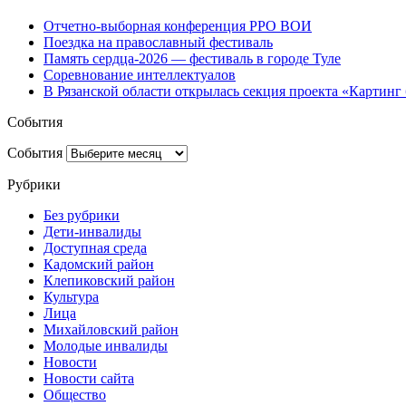
Отчетно-выборная конференция РРО ВОИ
Поездка на православный фестиваль
Память сердца-2026 — фестиваль в городе Туле
Соревнование интеллектуалов
В Рязанской области открылась секция проекта «Картинг 
События
События
Рубрики
Без рубрики
Дети-инвалиды
Доступная среда
Кадомский район
Клепиковский район
Культура
Лица
Михайловский район
Молодые инвалиды
Новости
Новости сайта
Общество