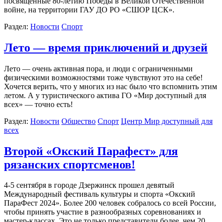
посвященные 80-летию Победы в Великой Отечественной
войне, на территории ГАУ ДО РО «СШОР ЦСК».
Раздел:
Новости
Спорт
Лето — время приключений и друзей
Лето — очень активная пора, и люди с ограниченными
физическими возможностями тоже чувствуют это на себе!
Хочется верить, что у многих из нас было что вспомнить этим
летом. А у туристического актива ГО «Мир доступный для
всех» — точно есть!
Раздел:
Новости
Общество
Спорт
Центр Мир доступный для
всех
Второй «Окский Парафест» для
рязанских спортсменов!
4-5 сентября в городе Дзержинск прошел девятый
Международный фестиваль культуры и спорта «Окский
ПараФест 2024». Более 200 человек собралось со всей России,
чтобы принять участие в разнообразных соревнованиях и
мастер-классах. Это не только представители более, чем 20