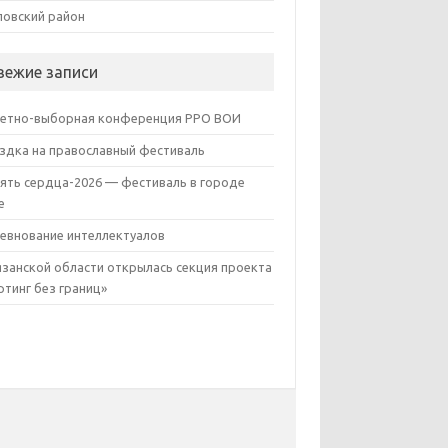
овский район
вежие записи
етно-выборная конференция РРО ВОИ
здка на православный фестиваль
ять сердца-2026 — фестиваль в городе
е
евнование интеллектуалов
язанской области открылась секция проекта
ртинг без границ»