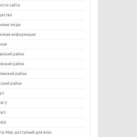
ости сайта
щество
илые люди
езная информация
ное
анский район
овский район
пинcкий район
сский район
рт
№ 3
 №1
 №4
тр Мир доступный для всех