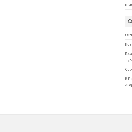
Шил
С
Отч
Пое
Пам
Тул
Сор
В Р
«Ка