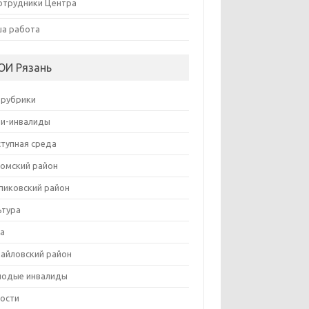
отрудники Центра
а работа
ОИ Рязань
 рубрики
и-инвалиды
тупная среда
омский район
пиковский район
ьтура
а
айловский район
одые инвалиды
ости