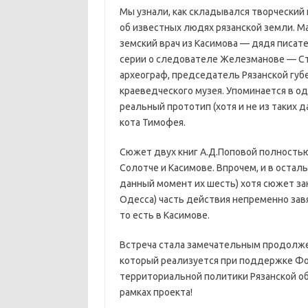
Мы узнали, как складывался творческий
об известных людях рязанской земли. Ма
земский врач из Касимова — дядя писат
серии о следователе Железманове — Сте
археограф, председатель Рязанской губ
краеведческого музея. Упоминается в одн
реальный прототип (хотя и не из таких 
кота Тимофея.
Сюжет двух книг А.Д.Поповой полностью 
Солотче и Касимове. Впрочем, и в остал
данный момент их шесть) хотя сюжет зан
Одесса) часть действия непременно зав
то есть в Касимове.
Встреча стала замечательным продолже
который реализуется при поддержке Фо
территориальной политики Рязанской об
рамках проекта!