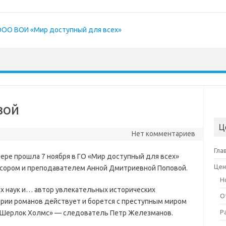
вой
Ц
Нет комментариев
Гла
ере прошла 7 ноября в ГО «Мир доступный для всех»
Цен
ессором и преподавателем Анной Дмитриевной Поповой.
Н
х наук и… автор увлекательных исторических
О
ерии романов действует и борется с преступным миром
Р
 Шерлок Холмс» — следователь Петр Железманов.