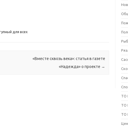
Нов
Об
Пож
упный для всех
Пол
Рыб
Ряз
«Вместе сквозь века»: статья в газете
Сас
«Надежда» о проекте
→
Ско
Спа
Спо
ТО 
ТО
ТО
Цен