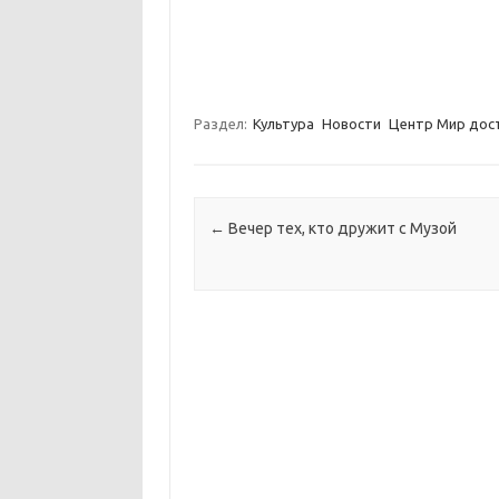
Раздел:
Культура
Новости
Центр Мир дост
Навигация по записям
←
Вечер тех, кто дружит с Музой