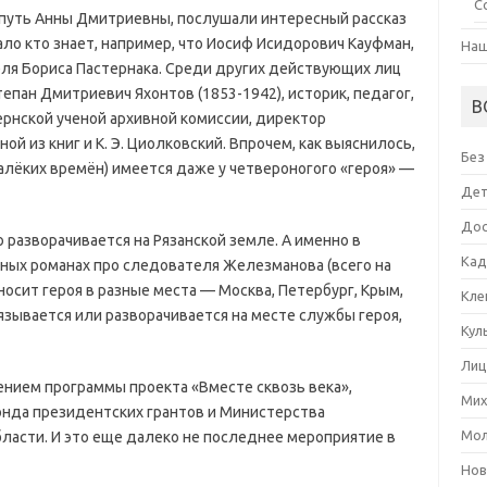
С
 путь Анны Дмитриевны, послушали интересный рассказ
ло кто знает, например, что Иосиф Исидорович Кауфман,
Наш
еля Бориса Пастернака. Среди других действующих лиц
пан Дмитриевич Яхонтов (1853-1942), историк, педагог,
В
ернской ученой архивной комиссии, директор
ой из книг и К. Э. Циолковский. Впрочем, как выяснилось,
Без
далёких времён) имеется даже у четвероногого «героя» —
Дет
Дос
разворачивается на Рязанской земле. А именно в
Кад
ьных романах про следователя Железманова (всего на
осит героя в разные места — Москва, Петербург, Крым,
Кле
язывается или разворачивается на месте службы героя,
Кул
Лиц
нием программы проекта «Вместе сквозь века»,
Мих
нда президентских грантов и Министерства
Мол
ласти. И это еще далеко не последнее мероприятие в
Нов