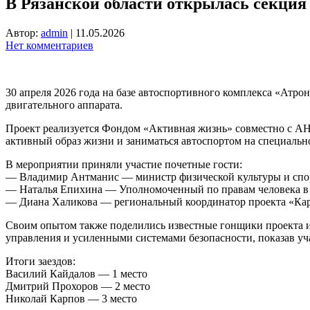
В Рязанской области открылась секция
Автор:
admin
|
11.05.2026
Нет комментариев
30 апреля 2026 года на базе автоспортивного комплекса «Атр
двигательного аппарата.
Проект реализуется Фондом «Активная жизнь» совместно с АНО
активный образ жизни и заниматься автоспортом на специальн
В мероприятии приняли участие почетные гости:
— Владимир Антманис — министр физической культуры и спор
— Наталья Епихина — Уполномоченный по правам человека в 
— Диана Халикова — региональный координатор проекта «Кар
Своим опытом также поделились известные гонщики проекта и
управления и усиленными системами безопасности, показав у
Итоги заездов:
Василий Кайдалов — 1 место
Дмитрий Прохоров — 2 место
Николай Карпов — 3 место