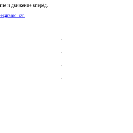
тие и движение вперёд.
gbezgranic_rzn
.