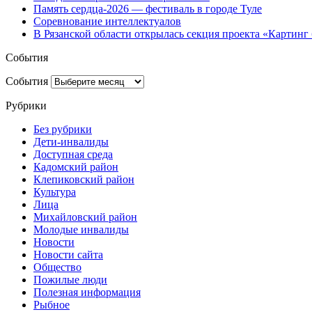
Память сердца-2026 — фестиваль в городе Туле
Соревнование интеллектуалов
В Рязанской области открылась секция проекта «Картинг 
События
События
Рубрики
Без рубрики
Дети-инвалиды
Доступная среда
Кадомский район
Клепиковский район
Культура
Лица
Михайловский район
Молодые инвалиды
Новости
Новости сайта
Общество
Пожилые люди
Полезная информация
Рыбное